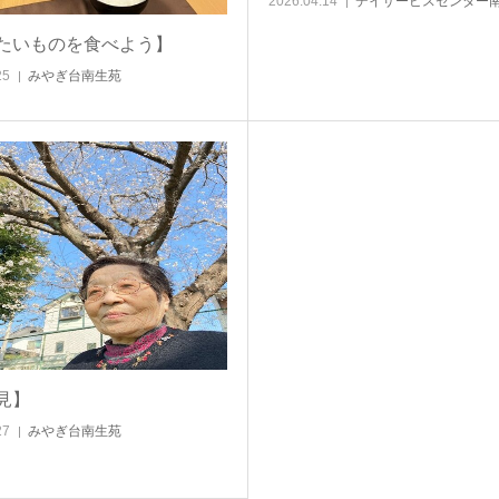
2026.04.14
デイサービスセンター
たいものを食べよう】
25
みやぎ台南生苑
見】
27
みやぎ台南生苑