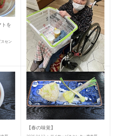
マトを
ビスセン
【買い物に行こう】
2026.05.26
みやぎ台南生苑
【春の味覚】