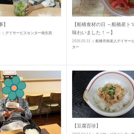
事】
【船橋食材の日 ～船橋産ト
味わいました！～】
4
デイサービスセンター南生苑
2026.05.31
船橋市南老人デイサー
ター
【豆腐百珍】