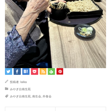
投稿者:
laika
みやぎ台南生苑
みやぎ台南生苑
,
南生会
,
外食会