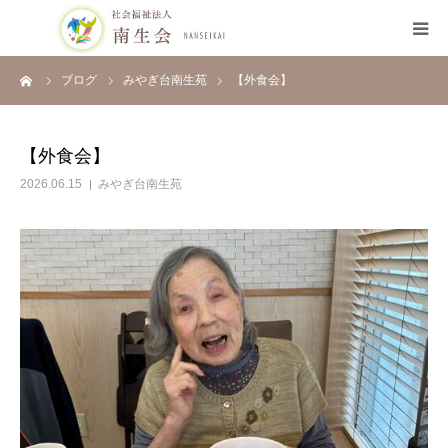
ーム
ブログ
みやぎ台南生苑
【外食会】
HOME
南生会について
【外食会】
2026.06.15
みやぎ台南生苑
施設のご案内
採用について
ブログ
お知らせ
開示情報