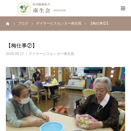
ーム
ブログ
デイサービスセンター南生苑
【梅仕事②】
HOME
南生会について
【梅仕事②】
2026.06.17
デイサービスセンター南生苑
施設のご案内
採用について
ブログ
お知らせ
開示情報