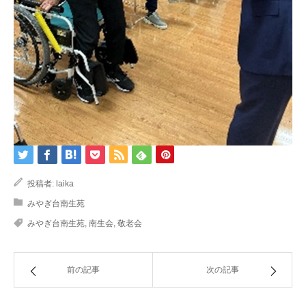
投稿者:
laika
みやぎ台南生苑
みやぎ台南生苑
,
南生会
,
敬老会
前の記事
次の記事