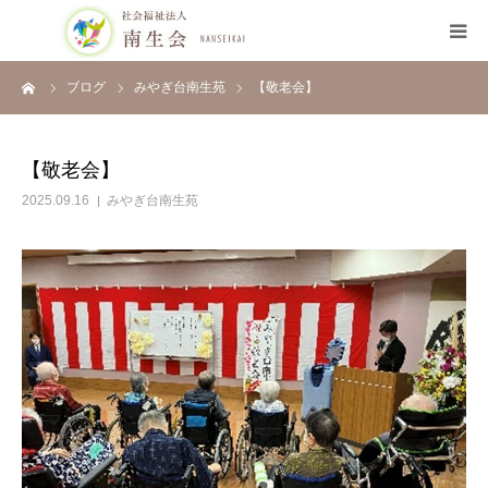
ーム
ブログ
みやぎ台南生苑
【敬老会】
HOME
南生会について
【敬老会】
2025.09.16
みやぎ台南生苑
施設のご案内
採用について
ブログ
お知らせ
開示情報