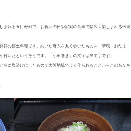
しまれる五目寿司で、お祝いの日や家庭の食卓で幅広く楽しまれる伝統
発祥の郷土料理です。紡いだ麻糸を丸く巻いたものを「苧環（おだま
が付いたというそうです。「小田巻き」の文字は当て字です。
ともに塩漬けにしたもので大阪地域でよく作られることからこの名があ
」