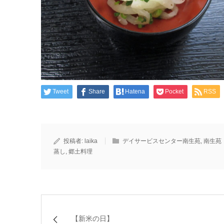
Tweet
Share
Hatena
Pocket
RSS
投稿者:
laika
デイサービスセンター南生苑
,
南生苑
蒸し
,
郷土料理
【新米の日】