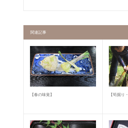
関連記事
【春の味覚】
【筍掘り