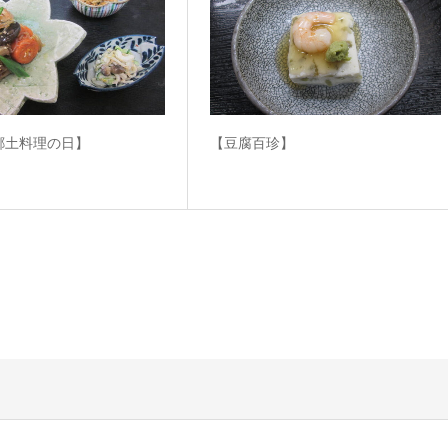
郷土料理の日】
【豆腐百珍】