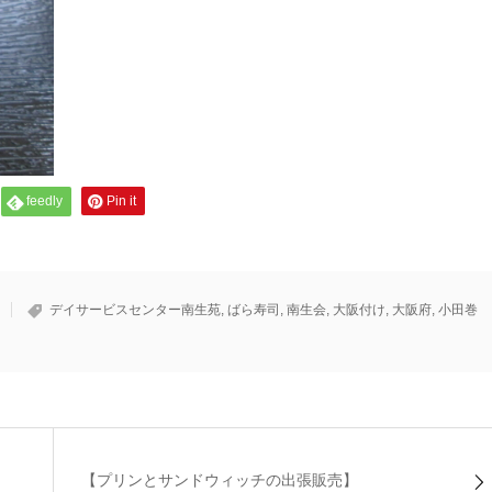
feedly
Pin it
デイサービスセンター南生苑
,
ばら寿司
,
南生会
,
大阪付け
,
大阪府
,
小田巻
【プリンとサンドウィッチの出張販売】