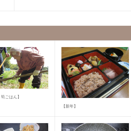
・筍ごはん】
【新年】