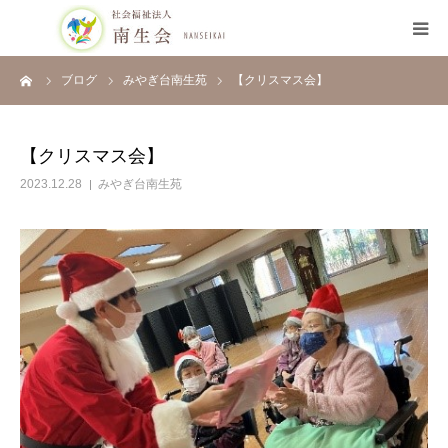
ーム
ブログ
みやぎ台南生苑
【クリスマス会】
HOME
南生会について
【クリスマス会】
2023.12.28
みやぎ台南生苑
施設のご案内
採用について
ブログ
お知らせ
開示情報